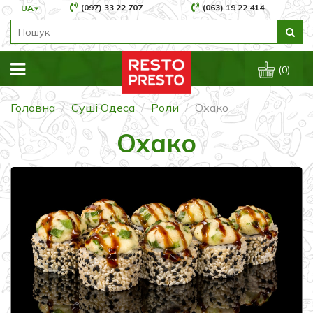
(097) 33 22 707
(063) 19 22 414
UA
(0)
Головна
Суші Одеса
Роли
Охако
Охако