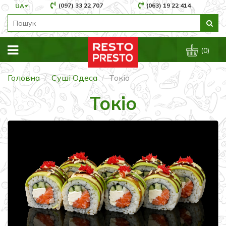
(097) 33 22 707
(063) 19 22 414
UA
(0)
Головна
Суші Одеса
Токіо
Токіо