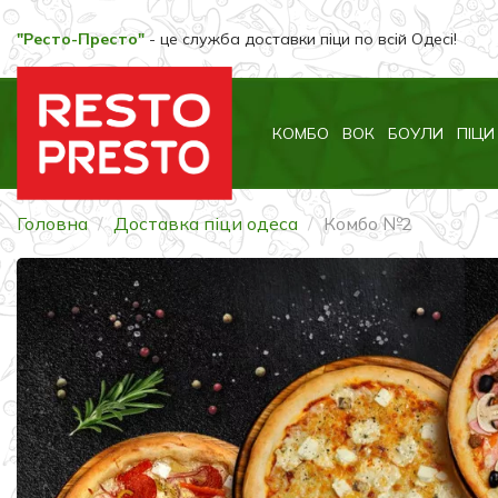
"Ресто-Престо"
- це служба доставки піци по всій Одесі!
КОМБО
ВОК
БОУЛИ
ПІЦИ
Головна
Доставка піци одеса
Комбо №2