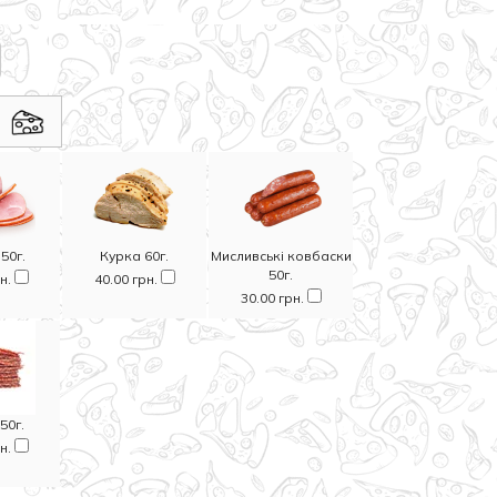
50г.
Курка 60г.
Мисливські ковбаски
50г.
рн.
40.00 грн.
30.00 грн.
50г.
рн.