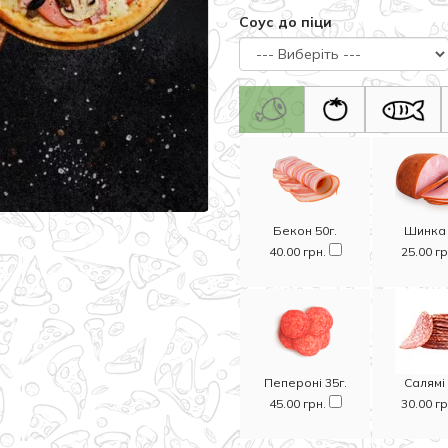
Соус до піци
Бекон 50г.
Шинка 
40.00 грн.
25.00 г
Пепероні 35г.
Салямі 
45.00 грн.
30.00 г