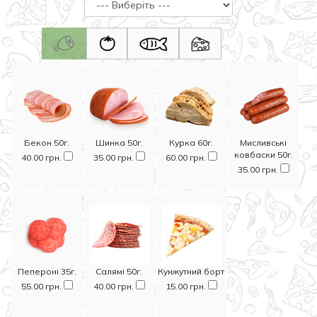
Бекон 50г.
Шинка 50г.
Курка 60г.
Мисливські
ковбаски 50г.
40.00 грн.
35.00 грн.
60.00 грн.
35.00 грн.
Пепероні 35г.
Салямі 50г.
Кунжутний борт
55.00 грн.
40.00 грн.
15.00 грн.