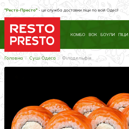
"Ресто-Престо"
- це служба доставки піци по всій Одесі!
КОМБО
ВОК
БОУЛИ
ПІЦИ
Головна
Суші Одеса
Філадельфія