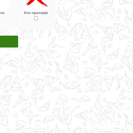
чки
Без приладів