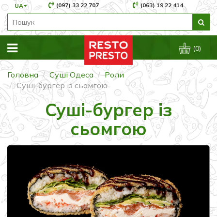
(097) 33 22 707
(063) 19 22 414
UA
(0)
Головна
Суші Одеса
Роли
Суші-бургер із сьомгою
Суші-бургер із
сьомгою