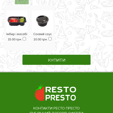
Імбир і васабі
Соєвий соус
15.00 грн.
10.00 грн.
КУПИТИ
КОНТАКТИ РЕСТО ПРЕСТО