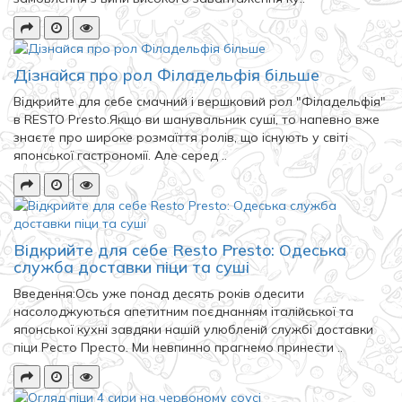
Дізнайся про рол Філадельфія більше
Відкрийте для себе смачний і вершковий рол "Філадельфія"
в RESTO Presto.Якщо ви шанувальник суші, то напевно вже
знаєте про широке розмаїття ролів, що існують у світі
японської гастрономії. Але серед ..
Відкрийте для себе Resto Presto: Одеська
служба доставки піци та суші
Введення:Ось уже понад десять років одесити
насолоджуються апетитним поєднанням італійської та
японської кухні завдяки нашій улюбленій службі доставки
піци Ресто Престо. Ми невпинно прагнемо принести ..