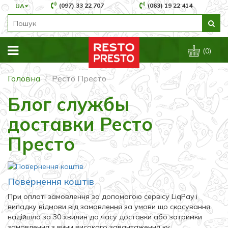
(097) 33 22 707
(063) 19 22 414
UA
(0)
Головна
Ресто Престо
Блог службы
доставки Ресто
Престо
Повернення коштів
При оплаті замовлення за допомогою сервісу LiqPay і
випадку відмови від замовлення за умови що скасування
надійшло за 30 хвилин до часу доставки або затримки
замовлення з вини високого завантаження ку..